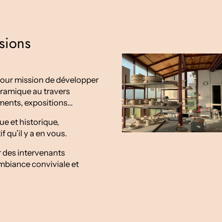
sions
a pour mission de développer
céramique au travers
ments, expositions…
e et historique,
f qu’il y a en vous.
 des intervenants
biance conviviale et